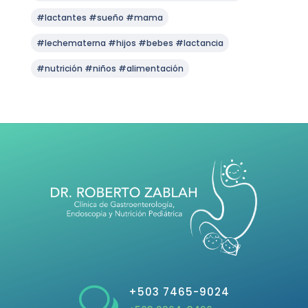
#lactantes #sueño #mama
#lechematerna #hijos #bebes #lactancia
#nutrición #niños #alimentación
w
+503 7465-9024