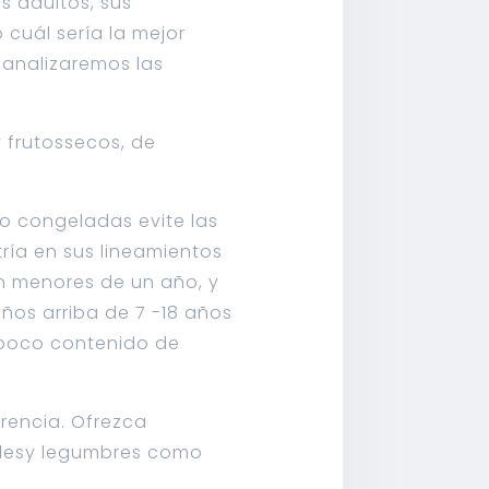
os adultos, sus
cuál sería la mejor
 analizaremos las
y frutossecos, de
, o congeladas evite las
ía en sus lineamientos
n menores de un año, y
iños arriba de 7 -18 años
 poco contenido de
rencia. Ofrezca
jolesy legumbres como