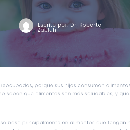
Escrito por:
Dr. Roberto
Zablah
eocupadas, porque sus hijos consuman alimentos 
o saben que alimentos son más saludables, y que 
s se basa principalmente en alimentos que tengan n