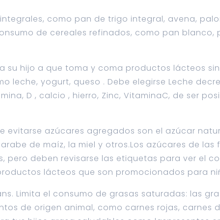
 integrales, como pan de trigo integral, avena, pa
l consumo de cereales refinados, como pan blanco, 
 a su hijo a que toma y coma productos lácteos si
o leche, yogurt, queso . Debe elegirse Leche decr
na, D , calcio , hierro, Zinc, VitaminaC, de ser pos
 evitarse azúcares agregados son el azúcar natur
jarabe de maíz, la miel y otros.Los azúcares de las 
 pero deben revisarse las etiquetas para ver el c
roductos lácteos que son promocionados para ni
ans. Limita el consumo de grasas saturadas: las gr
ntos de origen animal, como carnes rojas, carnes 