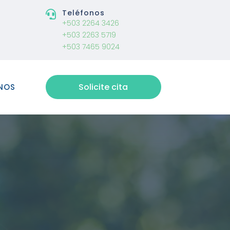
Teléfonos

+503 2264 3426
+503 2263 5719
+503 7465 9024
Solicite cita
NOS