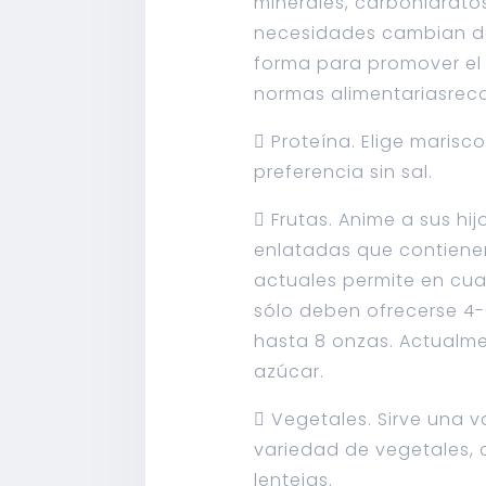
minerales, carbohidratos
necesidades cambian de
forma para promover el 
normas alimentariasrec
 Proteína. Elige marisc
preferencia sin sal.
 Frutas. Anime a sus hi
enlatadas que contiene
actuales permite en cua
sólo deben ofrecerse 4-6
hasta 8 onzas. Actualm
azúcar.
 Vegetales. Sirve una 
variedad de vegetales, 
lentejas.