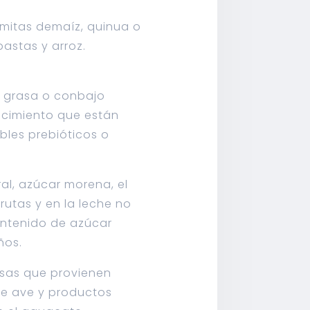
lomitas demaíz, quinua o
pastas y arroz.
n grasa o conbajo
ecimiento que están
ibles prebióticos o
al, azúcar morena, el
frutas y en la leche no
ontenido de azúcar
ños.
asas que provienen
de ave y productos