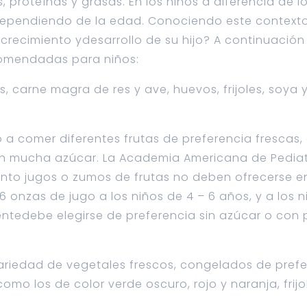
, proteínas y grasas. En los niños a diferencia de l
pendiendo de la edad. Conociendo este contexto 
crecimiento ydesarrollo de su hijo? A continuación
omendadas para niños:
os, carne magra de res y ave, huevos, frijoles, soya 
jo a comer diferentes frutas de preferencia frescas
n mucha azúcar. La Academia Americana de Pediatr
nto jugos o zumos de frutas no deben ofrecerse e
 onzas de jugo a los niños de 4 – 6 años, y a los n
entedebe elegirse de preferencia sin azúcar o con
variedad de vegetales frescos, congelados de prefe
como los de color verde oscuro, rojo y naranja, fri