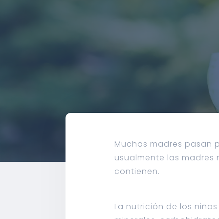
Muchas madres pasan pr
usualmente las madres n
contienen.
La nutrición de los niño