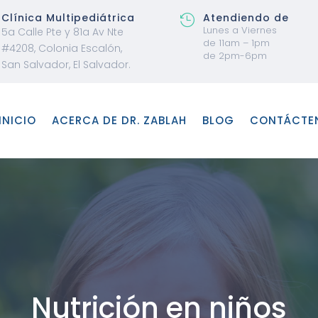
Clínica Multipediátrica
Atendiendo de

Lunes a Viernes
5a Calle Pte y 81a Av Nte
de 11am – 1pm
#4208, Colonia Escalón,
de 2pm-6pm
San Salvador, El Salvador.
INICIO
ACERCA DE DR. ZABLAH
BLOG
CONTÁCTE
Nutrición en niños