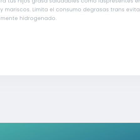
para tus hijos grasa saludables como laspresentes e
, y mariscos. Limita el consumo degrasas trans evit
almente hidrogenado.