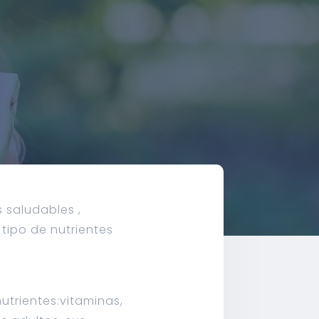
saludables ,
tipo de nutrientes
utrientes:vitaminas,