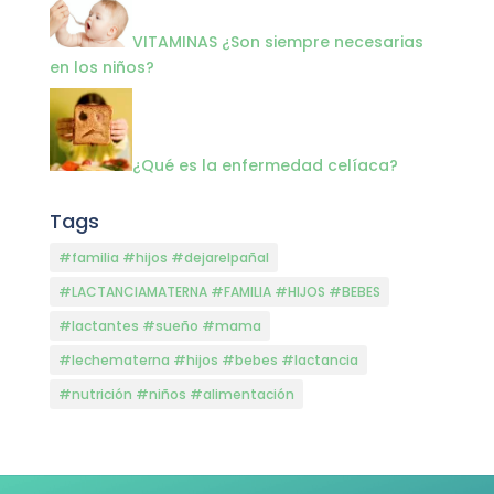
VITAMINAS ¿Son siempre necesarias
en los niños?
¿Qué es la enfermedad celíaca?
Tags
#familia #hijos #dejarelpañal
#LACTANCIAMATERNA #FAMILIA #HIJOS #BEBES
#lactantes #sueño #mama
#lechematerna #hijos #bebes #lactancia
#nutrición #niños #alimentación