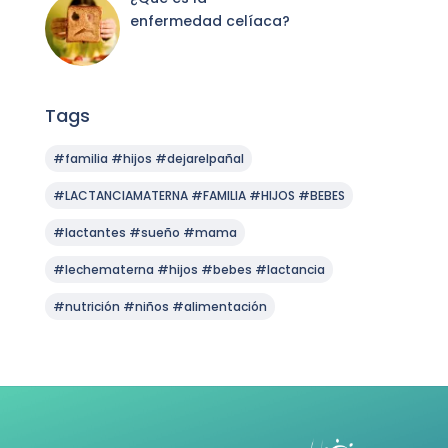
enfermedad celíaca?
Tags
#familia #hijos #dejarelpañal
#LACTANCIAMATERNA #FAMILIA #HIJOS #BEBES
#lactantes #sueño #mama
#lechematerna #hijos #bebes #lactancia
#nutrición #niños #alimentación