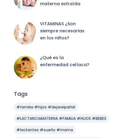
materna extraída
VITAMINAS ¿Son
siempre necesarias
en los niños?
¿Qué es la
enfermedad celíaca?
Tags
#familia #hijos #dejarelpañal
#LACTANCIAMATERNA #FAMILIA #HIJOS #BEBES
#lactantes #sueño #mama