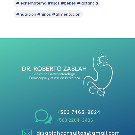
#lechematerna #hijos #bebes #lactancia
#nutrición #niños #alimentación
w
+503 7465-9024
+503 2264-3426

drzablahconsultas@gmail.com