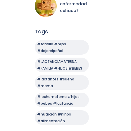
enfermedad
celíaca?
Tags
#familia #hijos
#dejarelpañal
#LACTANCIAMATERNA
#FAMILIA #HIJOS #BEBES
#lactantes #sueño
#mama
#lechematerna #hijos
#bebes #lactancia
#nutrición #niños
#alimentación