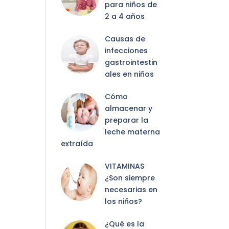
para niños de
2 a 4 años
Causas de
infecciones
gastrointestin
ales en niños
Cómo
almacenar y
preparar la
leche materna
extraída
VITAMINAS
¿Son siempre
necesarias en
los niños?
¿Qué es la