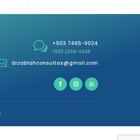
w
+503 7465-9024
+503 2264-3426

drzablahconsultas@gmail.com
.