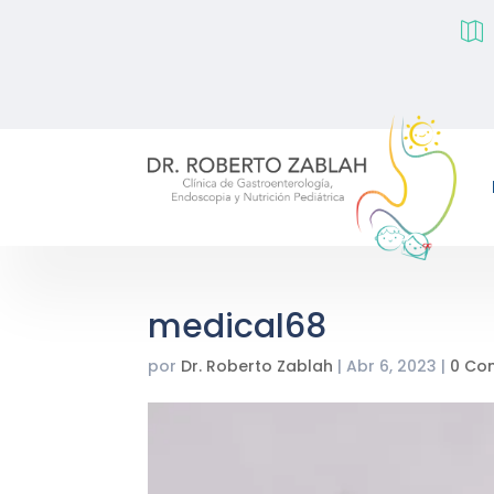

medical68
por
Dr. Roberto Zablah
|
Abr 6, 2023
|
0 Co