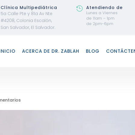
Clínica Multipediátrica
Atendiendo de

Lunes a Viernes
5a Calle Pte y 81a Av Nte
de 11am – 1pm
#4208, Colonia Escalón,
de 2pm-6pm
San Salvador, El Salvador.
INICIO
ACERCA DE DR. ZABLAH
BLOG
CONTÁCTE
mentarios