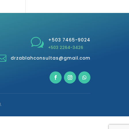
w
+503 7465-9024
+503 2264-3426

drzablahconsultas@gmail.com
.