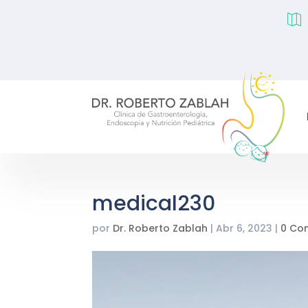

medical230
por
Dr. Roberto Zablah
|
Abr 6, 2023
|
0 Co