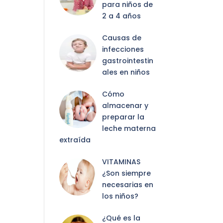
para niños de
2 a 4 años
Causas de
infecciones
gastrointestin
ales en niños
Cómo
almacenar y
preparar la
leche materna
extraída
VITAMINAS
¿Son siempre
necesarias en
los niños?
¿Qué es la