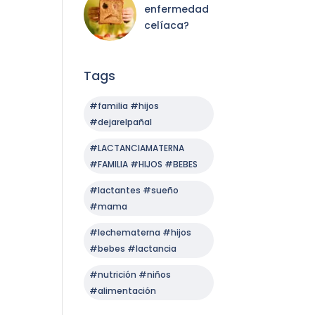
enfermedad
celíaca?
Tags
#familia #hijos
#dejarelpañal
#LACTANCIAMATERNA
#FAMILIA #HIJOS #BEBES
#lactantes #sueño
#mama
#lechematerna #hijos
#bebes #lactancia
#nutrición #niños
#alimentación