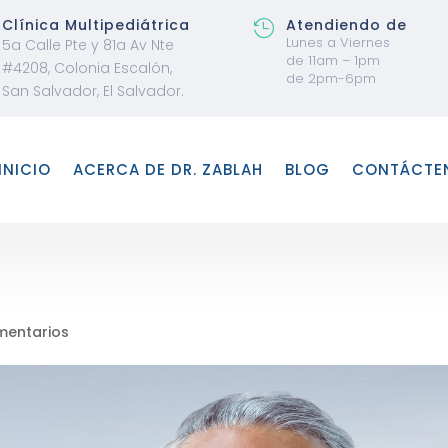
Clínica Multipediátrica
Atendiendo de

Lunes a Viernes
5a Calle Pte y 81a Av Nte
de 11am – 1pm
#4208, Colonia Escalón,
de 2pm-6pm
San Salvador, El Salvador.
INICIO
ACERCA DE DR. ZABLAH
BLOG
CONTÁCTE
mentarios