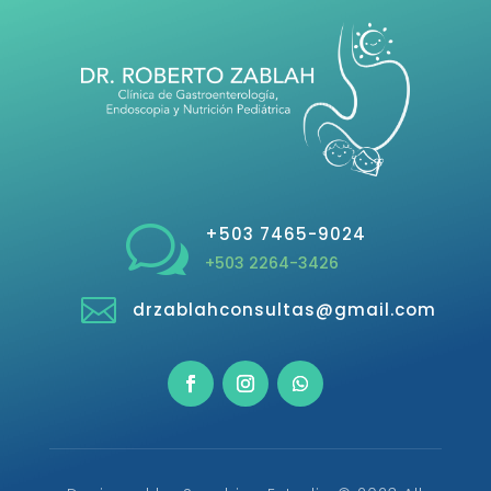
w
+503 7465-9024
+503 2264-3426

drzablahconsultas@gmail.com