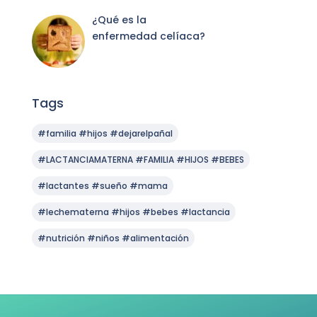
¿Qué es la
enfermedad celíaca?
Tags
#familia #hijos #dejarelpañal
#LACTANCIAMATERNA #FAMILIA #HIJOS #BEBES
#lactantes #sueño #mama
#lechematerna #hijos #bebes #lactancia
#nutrición #niños #alimentación