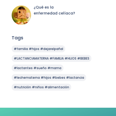
¿Qué es la
enfermedad celíaca?
Tags
#familia #hijos #dejarelpañal
#LACTANCIAMATERNA #FAMILIA #HIJOS #BEBES
#lactantes #sueño #mama
#lechematerna #hijos #bebes #lactancia
#nutrición #niños #alimentación