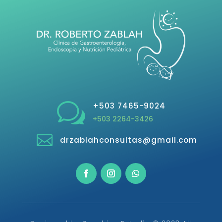
w
+503 7465-9024
+503 2264-3426

drzablahconsultas@gmail.com