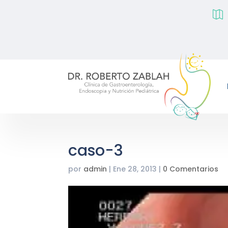

caso-3
por
admin
|
Ene 28, 2013
|
0 Comentarios