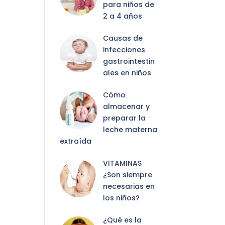
para niños de
2 a 4 años
Causas de
infecciones
gastrointestin
ales en niños
Cómo
almacenar y
preparar la
leche materna
extraída
VITAMINAS
¿Son siempre
necesarias en
los niños?
¿Qué es la