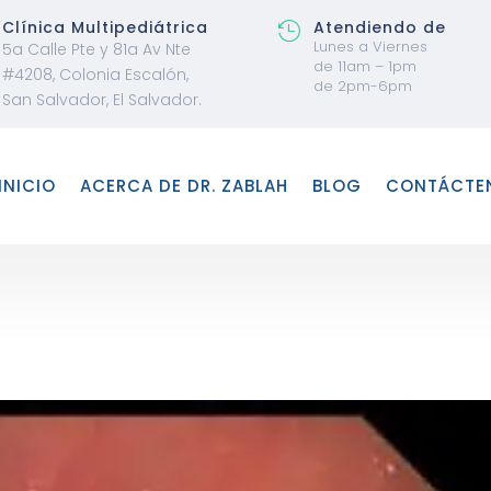
Clínica Multipediátrica
Atendiendo de

Lunes a Viernes
5a Calle Pte y 81a Av Nte
de 11am – 1pm
#4208, Colonia Escalón,
de 2pm-6pm
San Salvador, El Salvador.
INICIO
ACERCA DE DR. ZABLAH
BLOG
CONTÁCTE