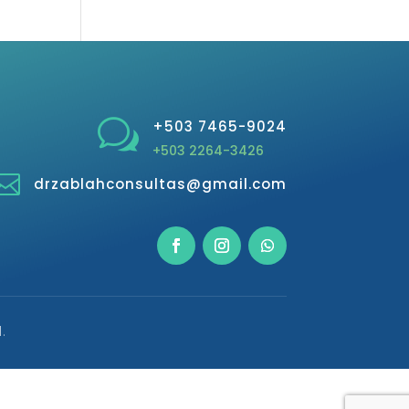
w
+503 7465-9024
+503 2264-3426

drzablahconsultas@gmail.com
.