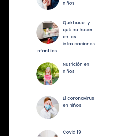
niños
Qué hacer y
qué no hacer
en las
intoxicaciones
infantiles
Nutrición en
niños
El coronavirus
en niños.
Covid 19