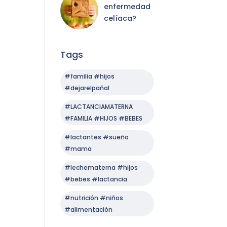
enfermedad
celíaca?
Tags
#familia #hijos
#dejarelpañal
#LACTANCIAMATERNA
#FAMILIA #HIJOS #BEBES
#lactantes #sueño
#mama
#lechematerna #hijos
#bebes #lactancia
#nutrición #niños
#alimentación