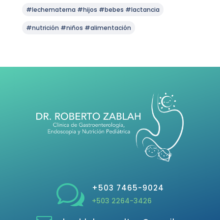
#lechematerna #hijos #bebes #lactancia
#nutrición #niños #alimentación
w
+503 7465-9024
+503 2264-3426