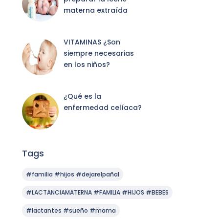
materna extraída
VITAMINAS ¿Son
siempre necesarias
en los niños?
¿Qué es la
enfermedad celíaca?
Tags
#familia #hijos #dejarelpañal
#LACTANCIAMATERNA #FAMILIA #HIJOS #BEBES
#lactantes #sueño #mama