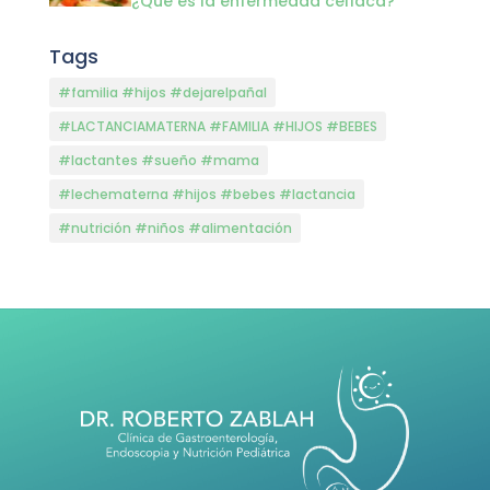
¿Qué es la enfermedad celíaca?
Tags
#familia #hijos #dejarelpañal
#LACTANCIAMATERNA #FAMILIA #HIJOS #BEBES
#lactantes #sueño #mama
#lechematerna #hijos #bebes #lactancia
#nutrición #niños #alimentación