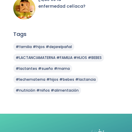
enfermedad celíaca?
Tags
#familia #hijos #dejarelpañal
#LACTANCIAMATERNA #FAMILIA #HIJOS #BEBES
#lactantes #sueño #mama
#lechematerna #hijos #bebes #lactancia
#nutrición #niños #alimentación