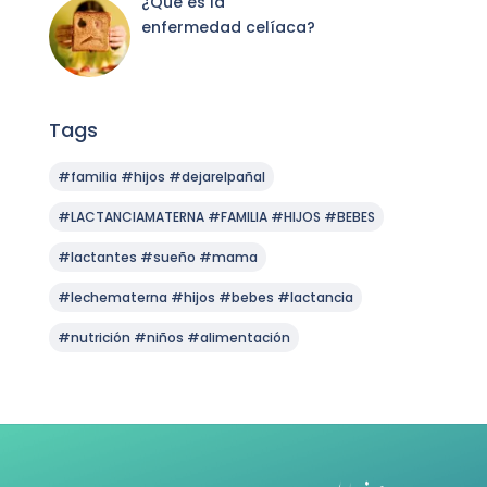
¿Qué es la
enfermedad celíaca?
Tags
#familia #hijos #dejarelpañal
#LACTANCIAMATERNA #FAMILIA #HIJOS #BEBES
#lactantes #sueño #mama
#lechematerna #hijos #bebes #lactancia
#nutrición #niños #alimentación