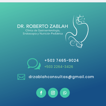
w
+503 7465-9024
+503 2264-3426

drzablahconsultas@gmail.com