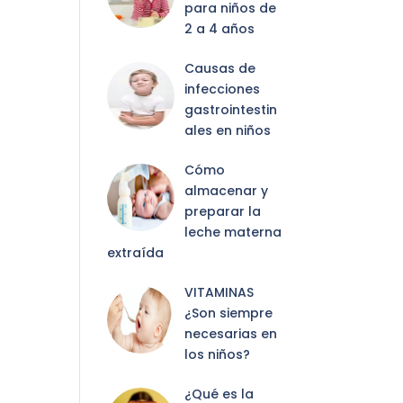
para niños de
2 a 4 años
Causas de
infecciones
gastrointestin
ales en niños
Cómo
almacenar y
preparar la
leche materna
extraída
VITAMINAS
¿Son siempre
necesarias en
los niños?
¿Qué es la