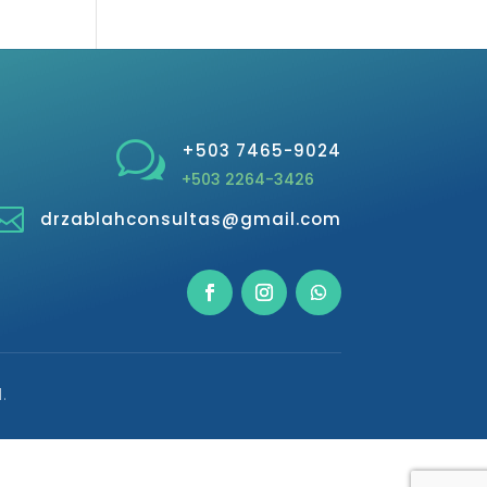
w
+503 7465-9024
+503 2264-3426

drzablahconsultas@gmail.com
.