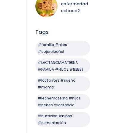
enfermedad
celíaca?
Tags
#familia #hijos
#dejarelpañal
#LACTANCIAMATERNA
#FAMILIA #HIJOS #BEBES
#lactantes #sueño
#mama
#lechematerna #hijos
#bebes #lactancia
#nutrición #niños
#alimentación