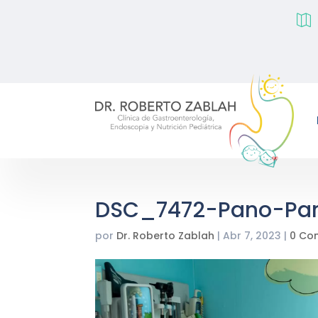

DSC_7472-Pano-Pa
por
Dr. Roberto Zablah
|
Abr 7, 2023
|
0 Co