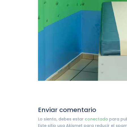
Enviar comentario
Lo siento, debes estar
conectado
para pub
Este sitio usa Akismet para reducir el spa