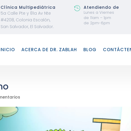
Clínica Multipediátrica
Atendiendo de

Lunes a Viernes
5a Calle Pte y 81a Av Nte
de 11am – 1pm
#4208, Colonia Escalón,
de 2pm-6pm
San Salvador, El Salvador.
INICIO
ACERCA DE DR. ZABLAH
BLOG
CONTÁCTE
no
mentarios