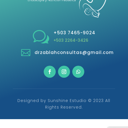
w
+503 7465-9024
+503 2264-3426

drzablahconsultas@gmail.com
Designed by Sunshine Estudio © 2023 All
Rights Reserved.