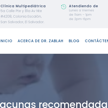
Clínica Multipediátrica
Atendiendo de

Lunes a Viernes
5a Calle Pte y 81a Av Nte
de 11am – 1pm
#4208, Colonia Escalón,
de 2pm-6pm
San Salvador, El Salvador.
INICIO
ACERCA DE DR. ZABLAH
BLOG
CONTÁCTE
Vacunas recomendada