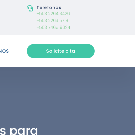
Teléfonos

+503 2264 3426
+503 2263 5719
+503 7465 9024
Solicite cita
NOS
s para